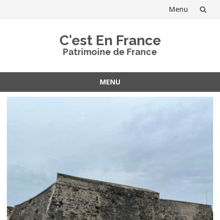
Menu
Aller
C'est En France
au
Patrimoine de France
contenu
MENU
Aller
au
contenu