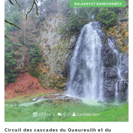
BALADES ET RANDONNÉES
22 Fév
/
0
/
La rédaction
Circuit des cascades du Queureuilh et du