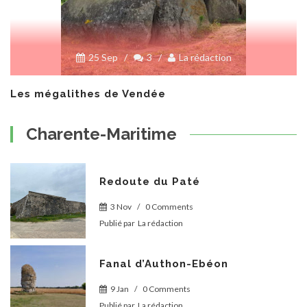
25 Sep
/
3
/
La rédaction
Les mégalithes de Vendée
Charente-Maritime
Redoute du Paté
3 Nov
/
0 Comments
Publié par
La rédaction
Fanal d’Authon-Ebéon
9 Jan
/
0 Comments
Publié par
La rédaction