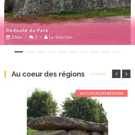
Redoute du Paté
3 Nov
/
0
/
La rédaction
Au coeur des régions
AU COEUR DES RÉGIONS