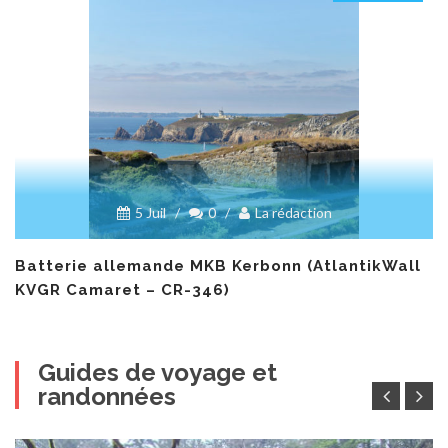
5 Juil
/
0
/
La rédaction
Batterie allemande MKB Kerbonn (AtlantikWall
KVGR Camaret – CR-346)
Guides de voyage et
randonnées